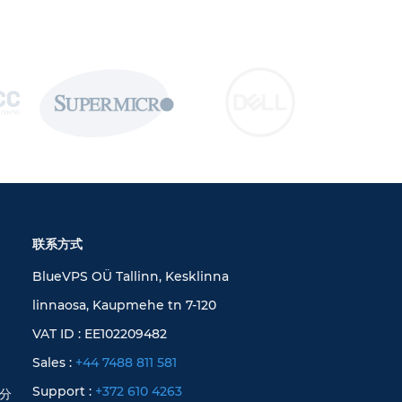
联系方式
BlueVPS OÜ Tallinn, Kesklinna
linnaosa, Kaupmehe tn 7-120
VAT ID : EE102209482
Sales :
+44 7488 811 581
Support :
+372 610 4263
评分