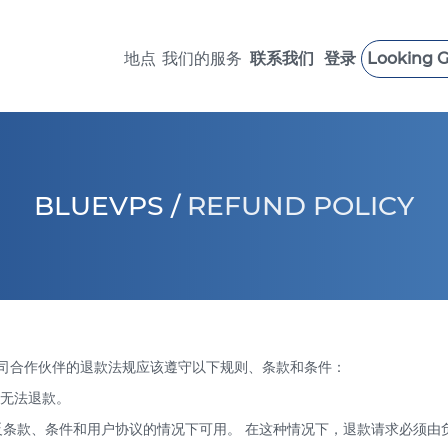
地点
我们的服务
联系我们
登录
Looking G
 LOAD VPS
SUPPORT SERVICES
英国 VPS
瑞典 VPS
美国 VPS >
加拿大 VPS
BLUEVPS
/
REFUND POLICY
德国 VPS >
以色列 VPS
新加坡 VPS
意大利 VPS
保加利亚 VPS
和公司合作伙伴的退款法规应该遵守以下规则、条款和条件：
则无法退款。
反或违反条款、条件和用户协议的情况下可用。 在这种情况下，退款请求必须