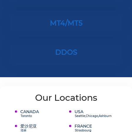
MT4/MT5
DDOS
Our Locations
CANADA
USA
Toronto
Seattle,Chicago,Ashburn
爱沙尼亚
FRANCE
塔林
Strasbourg