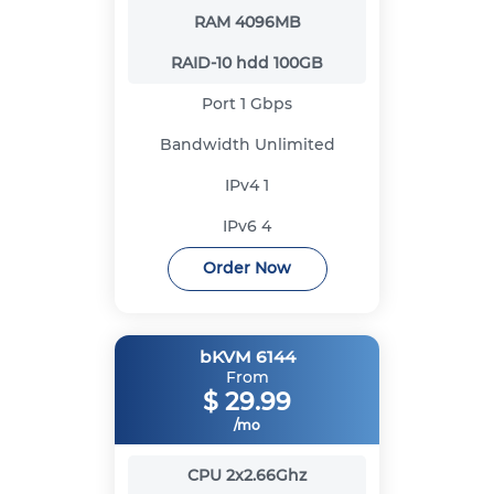
RAM
4096MB
RAID-10 hdd
100GB
Port
1 Gbps
Bandwidth
Unlimited
IPv4
1
IPv6
4
Order Now
bKVM 6144
From
$
29.99
/mo
CPU
2x2.66Ghz