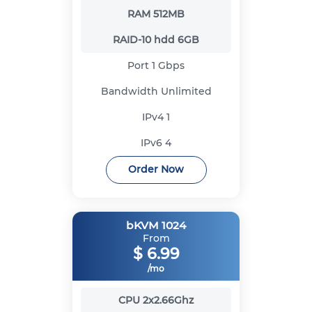
RAM
512MB
RAID-10 hdd
6GB
Port
1 Gbps
Bandwidth
Unlimited
IPv4
1
IPv6
4
Order Now
bKVM 1024
From
$
6.99
/mo
CPU
2x2.66Ghz