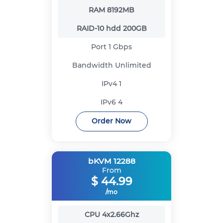
RAM
8192MB
RAID-10 hdd
200GB
Port
1 Gbps
Bandwidth
Unlimited
IPv4
1
IPv6
4
Order Now
bKVM 12288
From
$
44.99
/mo
CPU
4x2.66Ghz