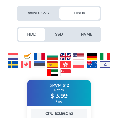
WINDOWS
LINUX
HDD
SSD
NVME
bKVM 512
From
$
3.99
/mo
CPU
1x2.66Ghz