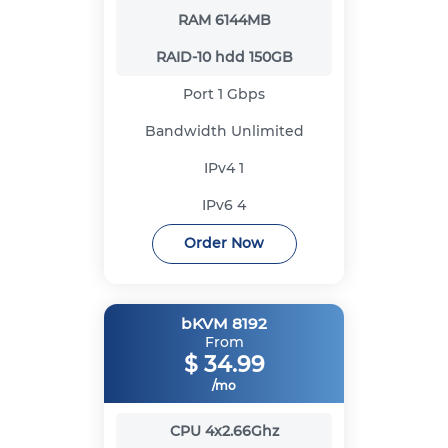
RAM
6144MB
RAID-10 hdd
150GB
Port
1 Gbps
Bandwidth
Unlimited
IPv4
1
IPv6
4
Order Now
bKVM 8192
From
$
34.99
/mo
CPU
4x2.66Ghz