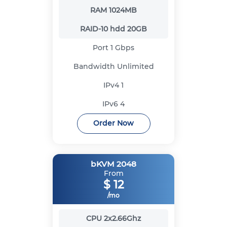
RAM
1024MB
RAID-10 hdd
20GB
Port
1 Gbps
Bandwidth
Unlimited
IPv4
1
IPv6
4
Order Now
bKVM 2048
From
$
12
/mo
CPU
2x2.66Ghz