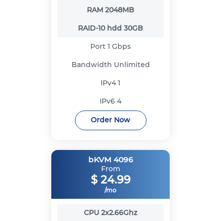
RAM
2048MB
RAID-10 hdd
30GB
Port
1 Gbps
Bandwidth
Unlimited
IPv4
1
IPv6
4
Order Now
bKVM 4096
From
$
24.99
/mo
CPU
2x2.66Ghz