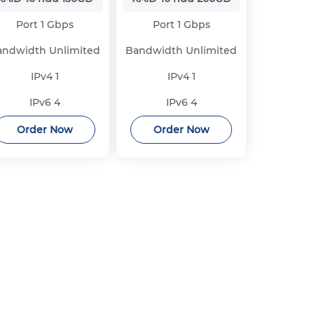
Port
1 Gbps
Port
1 Gbps
andwidth
Unlimited
Bandwidth
Unlimited
IPv4
1
IPv4
1
IPv6
4
IPv6
4
Order Now
Order Now