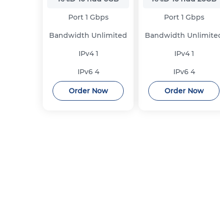
Port
1 Gbps
Port
1 Gbps
Bandwidth
Unlimited
Bandwidth
Unlimite
IPv4
1
IPv4
1
IPv6
4
IPv6
4
Order Now
Order Now