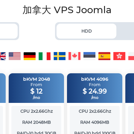
加拿大 VPS Joomla
HDD
bKVM 2048
bKVM 4096
From
From
$
12
$
24.99
/mo
/mo
CPU
2x2.66Ghz
CPU
2x2.66Ghz
RAM
2048MB
RAM
4096MB
RAID-10 hdd
30GB
RAID-10 hdd
100GB