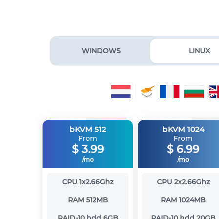
WINDOWS
LINUX
bKVM 512
bKVM 1024
From
From
$
3.99
$
6.99
/mo
/mo
CPU
1x2.66Ghz
CPU
2x2.66Ghz
RAM
512MB
RAM
1024MB
RAID-10 hdd
6GB
RAID-10 hdd
20GB