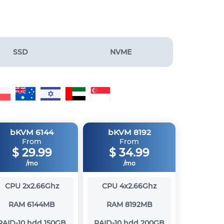
SSD
NVME
bKVM 6144
bKVM 8192
From
From
$
29.99
$
34.99
/mo
/mo
CPU
2x2.66Ghz
CPU
4x2.66Ghz
RAM
6144MB
RAM
8192MB
RAID-10 hdd
150GB
RAID-10 hdd
200GB