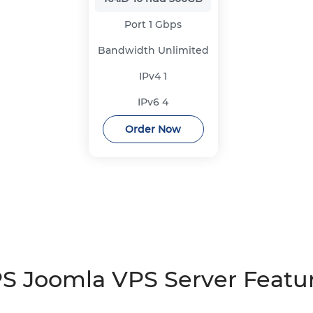
Port
1 Gbps
Bandwidth
Unlimited
IPv4
1
IPv6
4
Order Now
S Joomla VPS Server Featu