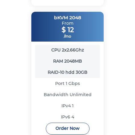
bKVM 2048
From
$
12
/mo
CPU
2x2.66Ghz
RAM
2048MB
RAID-10 hdd
30GB
Port
1 Gbps
Bandwidth
Unlimited
IPv4
1
IPv6
4
Order Now