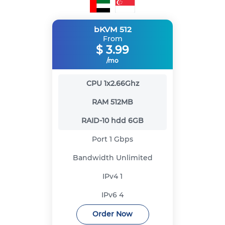
bKVM 512
From
$
3.99
/mo
CPU
1x2.66Ghz
RAM
512MB
RAID-10 hdd
6GB
Port
1 Gbps
Bandwidth
Unlimited
IPv4
1
IPv6
4
Order Now