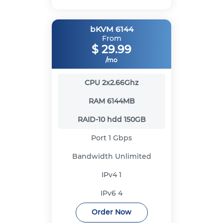
bKVM 6144
From
$
29.99
/mo
CPU
2x2.66Ghz
RAM
6144MB
RAID-10 hdd
150GB
Port
1 Gbps
Bandwidth
Unlimited
IPv4
1
IPv6
4
Order Now