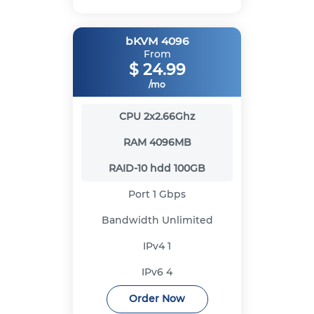
bKVM 4096
From
$
24.99
/mo
CPU
2x2.66Ghz
RAM
4096MB
RAID-10 hdd
100GB
Port
1 Gbps
Bandwidth
Unlimited
IPv4
1
IPv6
4
Order Now