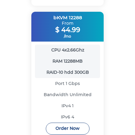
bKVM 12288
From
$
44.99
/mo
CPU
4x2.66Ghz
RAM
12288MB
RAID-10 hdd
300GB
Port
1 Gbps
Bandwidth
Unlimited
IPv4
1
IPv6
4
Order Now