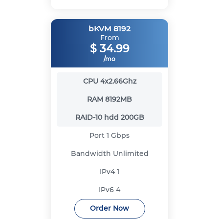
bKVM 8192
From
$
34.99
/mo
CPU
4x2.66Ghz
RAM
8192MB
RAID-10 hdd
200GB
Port
1 Gbps
Bandwidth
Unlimited
IPv4
1
IPv6
4
Order Now