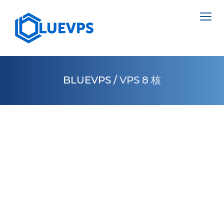
VPS 8 核
BLUEVPS
/
荷兰 VPS >
10 GBPS VPS
英国 VPS
HIGH LOAD VPS
瑞典 VPS
SUPPORT SERVICES
香港 VPS
塞浦路斯 VPS
美国 VPS >