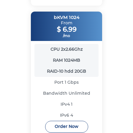
bKVM 1024
From
$
6.99
/mo
CPU
2x2.66Ghz
RAM
1024MB
RAID-10 hdd
20GB
Port
1 Gbps
Bandwidth
Unlimited
IPv4
1
IPv6
4
Order Now