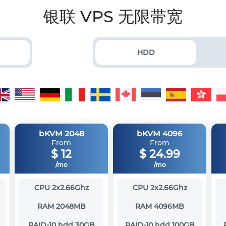
银联 VPS 无限带宽
HDD
bKVM 2048
bKVM 4096
From
From
$
12
$
24.99
/mo
/mo
CPU
2x2.66Ghz
CPU
2x2.66Ghz
RAM
2048MB
RAM
4096MB
RAID-10 hdd
30GB
RAID-10 hdd
100GB