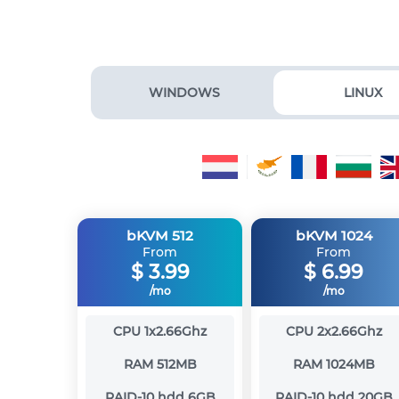
WINDOWS
LINUX
bKVM 512
bKVM 1024
From
From
$
3.99
$
6.99
/mo
/mo
CPU
1x2.66Ghz
CPU
2x2.66Ghz
RAM
512MB
RAM
1024MB
RAID-10 hdd
6GB
RAID-10 hdd
20GB