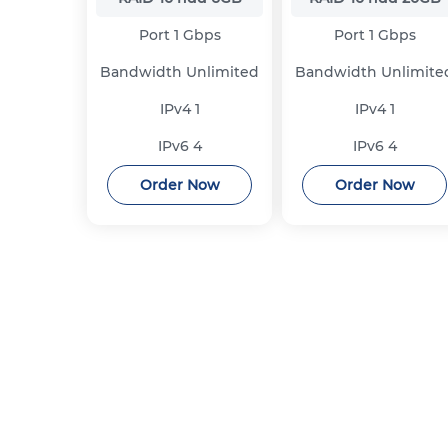
Port
1 Gbps
Port
1 Gbps
Bandwidth
Unlimited
Bandwidth
Unlimite
IPv4
1
IPv4
1
IPv6
4
IPv6
4
Order Now
Order Now