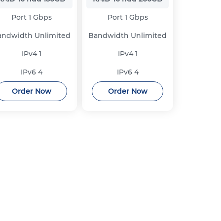
Port
1 Gbps
Port
1 Gbps
andwidth
Unlimited
Bandwidth
Unlimited
IPv4
1
IPv4
1
IPv6
4
IPv6
4
Order Now
Order Now