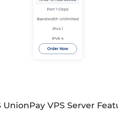
Port
1 Gbps
Bandwidth
Unlimited
IPv4
1
IPv6
4
Order Now
 UnionPay VPS Server Feat