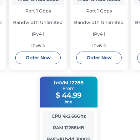
Port
1 Gbps
Port
1 Gbps
d
Bandwidth
Unlimited
Bandwidth
Unlimited
B
IPv4
1
IPv4
1
IPv6
4
IPv6
4
Order Now
Order Now
bKVM 12288
From
$
44.99
/mo
CPU
4x2.66Ghz
RAM
12288MB
RAID-10 hdd
300GB