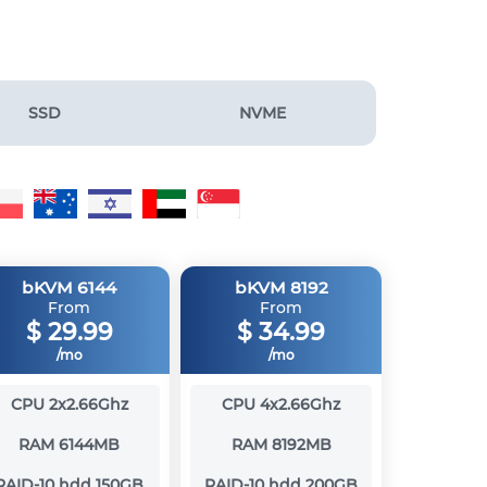
SSD
NVME
bKVM 6144
bKVM 8192
From
From
$
29.99
$
34.99
/mo
/mo
CPU
2x2.66Ghz
CPU
4x2.66Ghz
RAM
6144MB
RAM
8192MB
RAID-10 hdd
150GB
RAID-10 hdd
200GB