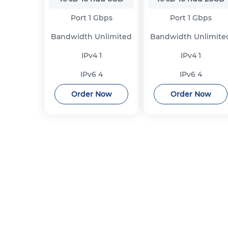
Port
1 Gbps
Port
1 Gbps
Bandwidth
Unlimited
Bandwidth
Unlimite
IPv4
1
IPv4
1
IPv6
4
IPv6
4
Order Now
Order Now