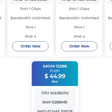
Port
1 Gbps
Port
1 Gbps
d
Bandwidth
Unlimited
Bandwidth
Unlimited
B
IPv4
1
IPv4
1
IPv6
4
IPv6
4
Order Now
Order Now
bKVM 12288
From
$
44.99
/mo
CPU
4x2.66Ghz
RAM
12288MB
RAID-10 hdd
300GB