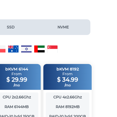
SSD
NVME
bKVM 6144
bKVM 8192
From
From
$
29.99
$
34.99
/mo
/mo
CPU
2x2.66Ghz
CPU
4x2.66Ghz
RAM
6144MB
RAM
8192MB
RAID-10 hdd
150GB
RAID-10 hdd
200GB