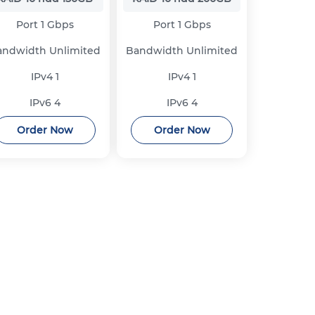
Port
1 Gbps
Port
1 Gbps
andwidth
Unlimited
Bandwidth
Unlimited
IPv4
1
IPv4
1
IPv6
4
IPv6
4
Order Now
Order Now