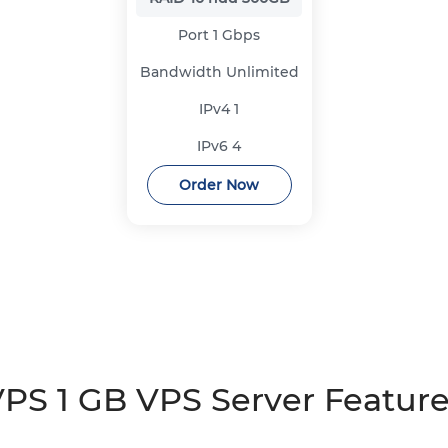
Port
1 Gbps
Bandwidth
Unlimited
IPv4
1
IPv6
4
Order Now
PS 1 GB VPS Server Featur