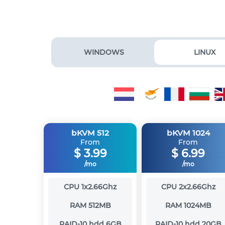
WINDOWS
LINUX
bKVM 512
bKVM 1024
From
From
$
3.99
$
6.99
/mo
/mo
CPU
1x2.66Ghz
CPU
2x2.66Ghz
RAM
512MB
RAM
1024MB
RAID-10 hdd
6GB
RAID-10 hdd
20GB