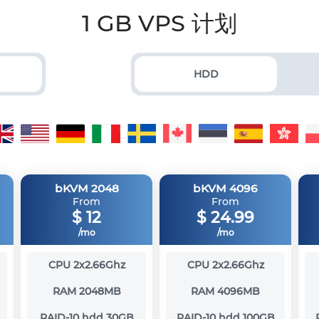
1 GB VPS 计划
HDD
bKVM 2048
bKVM 4096
From
From
$
12
$
24.99
/mo
/mo
CPU
2x2.66Ghz
CPU
2x2.66Ghz
RAM
2048MB
RAM
4096MB
RAID-10 hdd
30GB
RAID-10 hdd
100GB