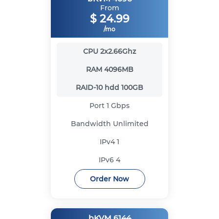
From
$
24.99
/mo
CPU
2x2.66Ghz
RAM
4096MB
RAID-10 hdd
100GB
Port
1 Gbps
Bandwidth
Unlimited
IPv4
1
IPv6
4
Order Now
bKVM 6144