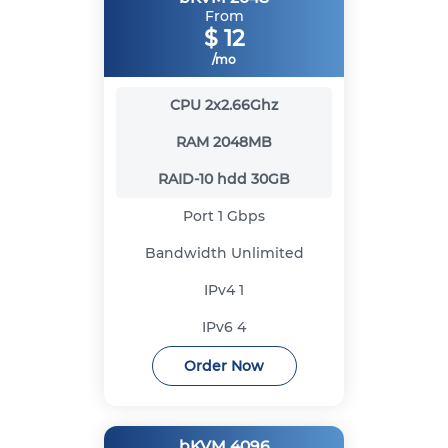
From
$
12
/mo
CPU
2x2.66Ghz
RAM
2048MB
RAID-10 hdd
30GB
Port
1 Gbps
Bandwidth
Unlimited
IPv4
1
IPv6
4
Order Now
bKVM 4096