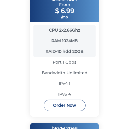
From
$
6.99
/mo
CPU
2x2.66Ghz
RAM
1024MB
RAID-10 hdd
20GB
Port
1 Gbps
Bandwidth
Unlimited
IPv4
1
IPv6
4
Order Now
bKVM 2048