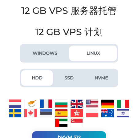
12 GB VPS 服务器托管
12 GB VPS 计划
WINDOWS
LINUX
HDD
SSD
NVME
bKVM 512