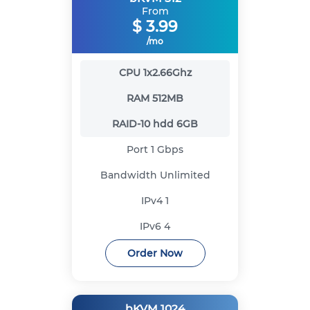
From
$
3.99
/mo
CPU
1x2.66Ghz
RAM
512MB
RAID-10 hdd
6GB
Port
1 Gbps
Bandwidth
Unlimited
IPv4
1
IPv6
4
Order Now
bKVM 1024