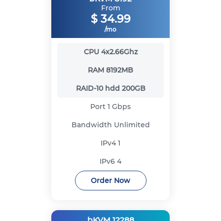
From
$
34.99
/mo
CPU
4x2.66Ghz
RAM
8192MB
RAID-10 hdd
200GB
Port
1 Gbps
Bandwidth
Unlimited
IPv4
1
IPv6
4
Order Now
bKVM 12288