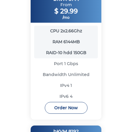
From
$
29.99
/mo
CPU
2x2.66Ghz
RAM
6144MB
RAID-10 hdd
150GB
Port
1 Gbps
Bandwidth
Unlimited
IPv4
1
IPv6
4
Order Now
bKVM 8192