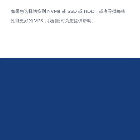
如果您选择切换到 NVMe 或 SSD 或 HDD，或者寻找每核
性能更好的 VPS，我们随时为您提供帮助。
评论 12 GB VPS 服务器
感谢 BlueVPS 的客户支持。 我是IT初学
者，有很多简单的问题。 但是经理们帮助
了我所有这些，他们反应迅速且专业。 我
会向所有人推荐这项服务。
勋