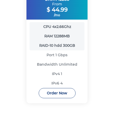
From
$
44.99
/mo
CPU
4x2.66Ghz
RAM
12288MB
RAID-10 hdd
300GB
Port
1 Gbps
Bandwidth
Unlimited
IPv4
1
IPv6
4
Order Now