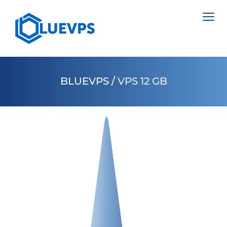
BLUEVPS
/
VPS 12 GB
荷兰 VPS >
10 GBPS VPS
英国 VPS
HIGH LOAD VPS
瑞典 VPS
SUPPORT SERVICES
香港 VPS
塞浦路斯 VPS
美国 VPS >